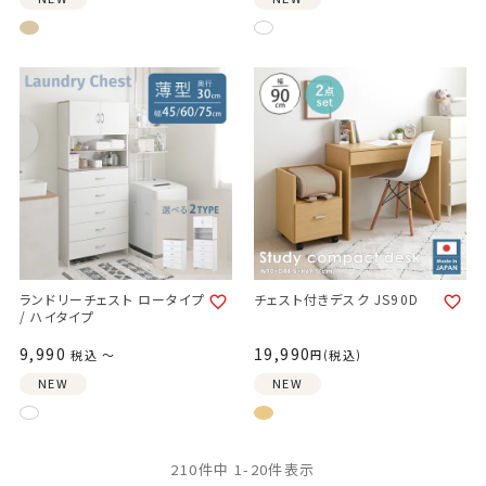
ランドリーチェスト ロータイプ
チェスト付きデスク JS90D
/ ハイタイプ
9,990
19,990
税込
〜
税込
NEW
NEW
210
件中
1
-
20
件表示