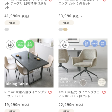
ット テーブル 回転椅子 3点セ
ニングセット 5点セット
ット
41,990
33,990
税込
税込
〜
NEW
NEW
Rimor 大理石調ダイニングテ
amie 回転式 ダイニングチェ
ーブル 828DT
ア RDC583 2脚セット
19,990
22,990
税込
税込
NEW
NEW