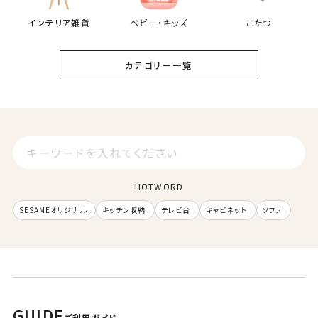
座り心地がふわふわで、お昼寝にちょうど良さそうです。また、女性
が片手で動かせるくらい軽く、掃除するのに楽ちんそうです。
インテリア雑貨
ベビー・キッズ
こたつ
カテゴリー一覧
HOTWORD
SESAMEオリジナル
キッチン収納
テレビ台
キャビネット
ソファ
GUIDE
ご利用ガイド