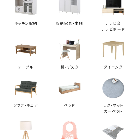
ファ 4HYS-01-CN
キッチン収納
収納家具・本棚
テレビ台
購入者
テレビボード
rarastar
1
とっても良いです！開ける時はビニールが固くて少し手間取りまし
たが、開けたらすぐソファの形になりました。座り心も良く、座る時
の高さも硬さも丁度良いです。もうひとつ欲しいです
テーブル
机・デスク
ダイニング
KUFUL(クフル) シープボア調圧縮2Pソファ
4HYS-01-2P
ソファ・チェア
ベッド
ラグ・マット
カーペット
購入者
たきたてはくまい
1