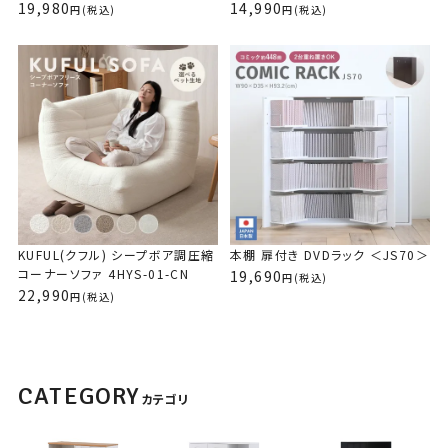
19,980
14,990
(税込)
(税込)
KUFUL(クフル) シープボア調圧縮1Pソファ
4HYS-01-1P
購入者
りり
1
白のコーナーソファを買って、レビューにも書きましたが、もうひと
つ欲しくなって買おうと思ったら欲しかったオットマンが売り切れ。
次にひとり用のソファを見たらライトグレーしかなくて、部屋の色味
KUFUL(クフル) シープボア調圧縮
本棚 扉付き DVDラック ＜JS70＞
的に悩んだけど、悩んでいたら在庫切りになると思って買いまし
コーナーソファ 4HYS-01-CN
19,690
(税込)
た。コーナーソファより圧縮が回復？サイズが戻るまで時間がかか
22,990
(税込)
ってましたが、まあ、大丈夫です。ゴロンと横になれます。硬さも座
った時の高さも私には丁度いいです。お値段も手頃で組み立てもい
らない。最高です。
CATEGORY
カテゴリ
KUFUL(クフル) シープボア調圧縮コーナーソ