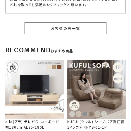
どれを取っても満足のいくソファだと思います。

耐荷重プラス◯kgで心配だったのですが、長時間座っててもクッシ
ョンにヘタレが感じられない程頑丈です！
お客様の声一覧
KUFUL(クフル) シープボア調圧縮コーナーソ
RECOMMEND
ファ 4HYS-01-CN
おすすめ商品
購入者
み
1
6畳の部屋に置いてます。

セミダブルのベッドがあるため、部屋を圧迫している感があり1Pソ
ファにしておけばよかったかなと少し後悔…。

使用感は、柔らかすぎない座り心地で高さもあるため、座るのも立
つのも楽で良いです。

あと、カバーの取り外しができると尚良いと思います。
alla(アラ) テレビ台 ローボード
KUFUL(クフル) シープボア調圧縮
幅180cm AL35-180L
1Pソファ 4HYS-01-1P