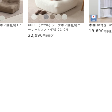
白のコーナーソファを買って、レビューにも書きま
しかったオットマンが売り切れ。次にひとり用の
的に悩んだけど、悩んでいたら在庫切りになると
サイズが戻るまで時間がかかってましたが、まあ
ープボア調圧縮1P
KUFUL(クフル) シープボア調圧縮コ
本棚 扉付き DV
時の高さも私には丁度いいです。お値段も手頃で
ーナーソファ 4HYS-01-CN
19,690
(税
22,990
(税込)
KUFUL(クフル) シープボア調圧縮コーナーソ
とっても良いです！開ける時はビニールが固くて
りました。座り心も良く、座る時の高さも硬さも