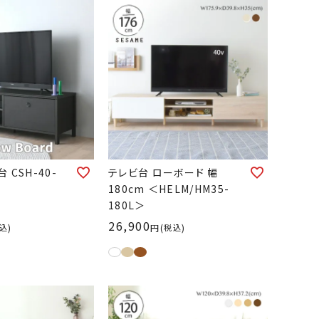
 CSH-40-
テレビ台 ローボード 幅
180cm ＜HELM/HM35-
180L＞
26,900
込
税込