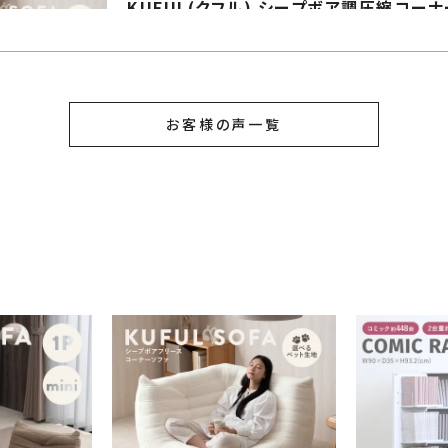
KUFUL(クフル) シープボア調圧縮コーナーソ
お客様の声一覧
6畳の部屋に置いてます。

セミダブルのベッドがあるため、部屋を圧迫して
少し後悔…。

使用感は、柔らかすぎない座り心地で高さもある
あと、カバーの取り外しができると尚良いと思い
KUFUL(クフル) シープボア調圧縮1Pソファ 