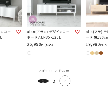
ザインロー
alan(アラン) デザインロー
alla(アラ)
L
ボード ALN35-120L
ード 幅180cm
26,990
19,980
税込
税
23
件中
1
-
20
件表示
1
2