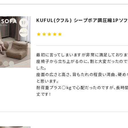
KUFUL(クフル) シープボア調圧縮1Pソファ 
最初に言ってしまいますが非常に満足しております
座椅子から立ち上がるのに、割と大変だったので
した。

座面の広さと高さ、背もたれの程良い湾曲、硬め
と思います。

耐荷重プラス◯kgで心配だったのですが、長時
丈です！