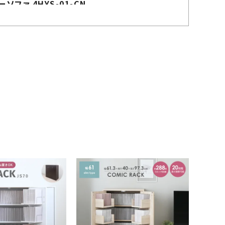
ファ 4HYS-01-CN
購入者
み
1
いる感があり1Pソファにしておけばよかったかなと
ため、座るのも立つのも楽で良いです。

ます。
4HYS-01-1P
購入者
りり
1