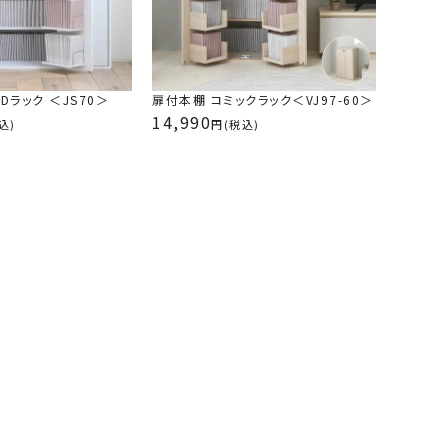
したが、もうひとつ欲しくなって買おうと思ったら欲
ソファを見たらライトグレーしかなくて、部屋の色味
思って買いました。コーナーソファより圧縮が回復？
、大丈夫です。ゴロンと横になれます。硬さも座った
Dラック ＜JS70＞
扉付本棚 コミックラック＜VJ97-60＞
組み立てもいらない。最高です。
14,990
込)
(税込)
ファ 4HYS-01-CN
購入者
rarastar
1
少し手間取りましたが、開けたらすぐソファの形にな
丁度良いです。もうひとつ欲しいです