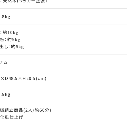
：天然木(ラッカー塗装)
.8kg
：約10kg
板：約5kg
出し：約6kg
ナム
×D48.5×H20.5(cm)
.9kg
様組立商品(2人/約60分)
化粧仕上げ