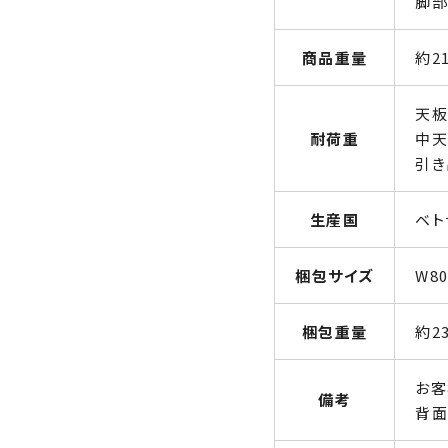
脚部
商品重量
約21
天板
耐荷重
中天
引き
生産国
ベト
梱包サイズ
W80
梱包重量
約23
お客
備考
背面