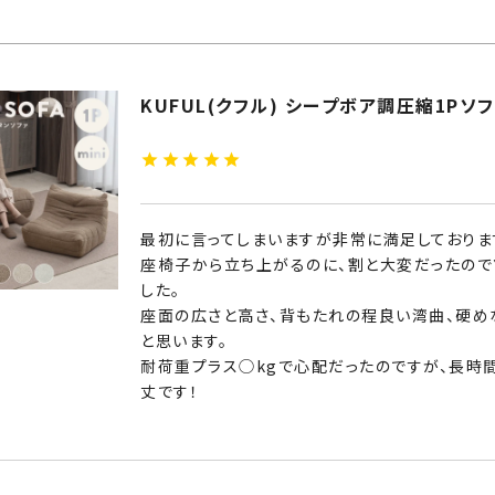
KUFUL(クフル) シープボア調圧縮1Pソファ 
最初に言ってしまいますが非常に満足しております
座椅子から立ち上がるのに、割と大変だったので
した。

座面の広さと高さ、背もたれの程良い湾曲、硬め
と思います。

耐荷重プラス◯kgで心配だったのですが、長時
丈です！