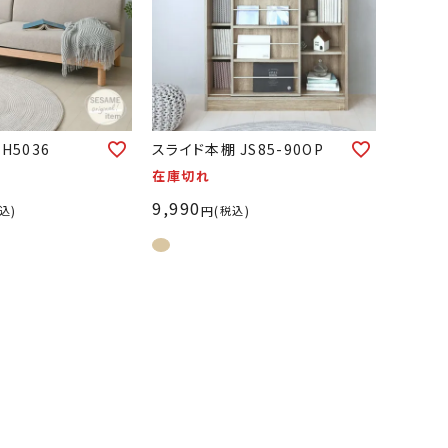
H5036
スライド本棚 JS85-90OP
在庫切れ
9,990
込
税込