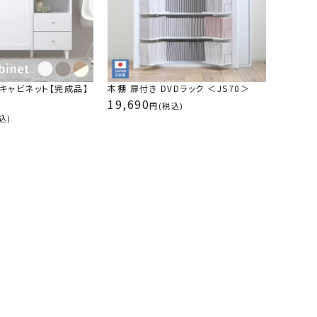
したが、もうひとつ欲しくなって買おうと思ったら欲
ソファを見たらライトグレーしかなくて、部屋の色味
思って買いました。コーナーソファより圧縮が回復？
、大丈夫です。ゴロンと横になれます。硬さも座った
) キャビネット【完成品】
本棚 扉付き DVDラック ＜JS70＞
組み立てもいらない。最高です。
19,690
(税込)
込)
ファ 4HYS-01-CN
購入者
rarastar
1
少し手間取りましたが、開けたらすぐソファの形にな
丁度良いです。もうひとつ欲しいです