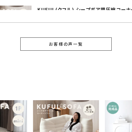
KUFUL(クフル) シープボア調圧縮コーナーソ
お客様の声一覧
6畳の部屋に置いてます。

セミダブルのベッドがあるため、部屋を圧迫して
少し後悔…。

使用感は、柔らかすぎない座り心地で高さもある
あと、カバーの取り外しができると尚良いと思い
KUFUL(クフル) シープボア調圧縮1Pソファ 