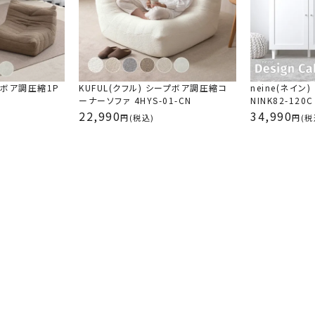
白のコーナーソファを買って、レビューにも書きま
しかったオットマンが売り切れ。次にひとり用の
的に悩んだけど、悩んでいたら在庫切りになると
サイズが戻るまで時間がかかってましたが、まあ
ープボア調圧縮1P
KUFUL(クフル) シープボア調圧縮コ
neine(ネイン
時の高さも私には丁度いいです。お値段も手頃で
ーナーソファ 4HYS-01-CN
NINK82-120C
22,990
34,990
(税込)
(税
KUFUL(クフル) シープボア調圧縮コーナーソ
とっても良いです！開ける時はビニールが固くて
りました。座り心も良く、座る時の高さも硬さも