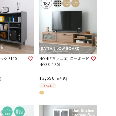
ク SI90-
NONIER(ノニエ) ローボード
NO38-180L
12,590
込
税込
SALE