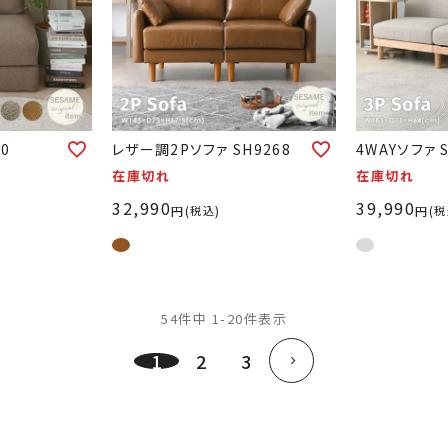
30
レザー調2Pソファ SH9268
4WAYソファ S
在庫切れ
在庫切れ
32,990
39,990
税込
税
54
件中
1
-
20
件表示
1
2
3