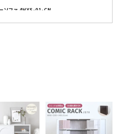
ファ 4HYS-01-CN
購入者
み
1
いる感があり1Pソファにしておけばよかったかなと
ため、座るのも立つのも楽で良いです。

ます。
4HYS-01-1P
購入者
りり
1