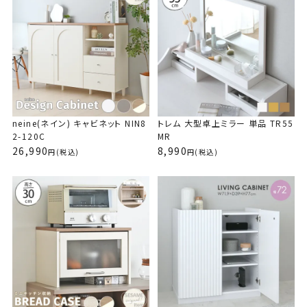
LUFFY（ラフィ）118cm幅
本棚 扉付き DVDラック ＜
alla(アラ) テレビ台 ローボ
KILIGS(キリグス) センター
アンリ デスクドレッサー AN
Kafi(カフィ) 伸長ダイニン
KUFUL(クフル) シープボア
neine(ネイン) 伸縮レンジ
扉付本棚 コミックラック＜
VREND(ブレンド) テレビ台
アンリ デスクドレッサー AN
Kafi(カフィ) ダイニングセ
KUFUL(クフル) シープボア
LUFFY（ラフィ）
扉付本棚 コミ
テレビ台 ローボ
伸縮デスクドレッ
LAFIKA(ラフ
カウチソファ SH
レンジボード 【完成品】 ＜
JS70＞
ード 幅150cm AL35-150
テーブル KL38-90CT
K70-80D【完成品タイプ】
グテーブル 626EXDT
調圧縮2Pソファ 4HYS-01-
台 NIN85-95L
VJ97-60＞
ローボード 90cm幅＜VR4
70-80D
ット 5点セット
調圧縮1Pソファ 4HYS-01-
ウンタータイプ
VJ97-90＞
0cm ＜HELM/
0-80D
グテーブル 長方形
37,990
(税込
LUK80-120L＞
L
2P
5-90L＞
1P
LU80-90L＞
L＞
20DT-S
19,690
15,900
27,990
22,990
21,990
14,990
21,900
34,990
22,990
26,990
(税込)
(税込)
(税込)
(税込)
(税込)
(税込)
(税込)
(税込)
(税込
(税込
34,990
16,990
24,990
13,990
14,990
19,990
22,900
12,990
(税込)
(税込)
(税込)
(税込)
(税込)
(税込
(税込
(税込
neine(ネイン) キャビネット NIN8
トレム 大型卓上ミラー 単品 TR55
2-120C
MR
26,990
8,990
(税込)
(税込)