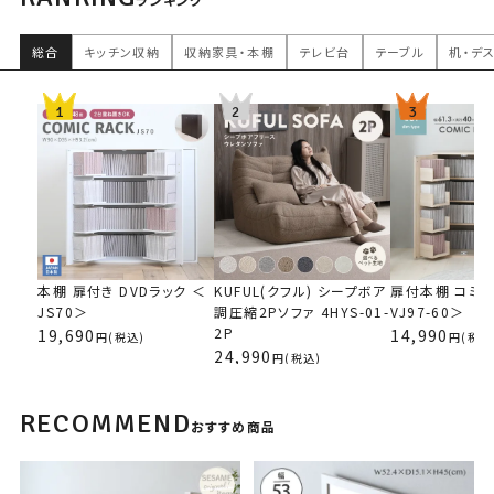
総合
キッチン収納
収納家具・本棚
テレビ台
テーブル
机・デ
本棚 扉付き DVDラック ＜
KUFUL(クフル) シープボア
扉付本棚 コミ
JS70＞
調圧縮2Pソファ 4HYS-01-
VJ97-60＞
2P
19,690
14,990
(税込)
(税込
24,990
(税込)
RECOMMEND
おすすめ商品