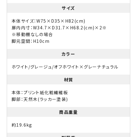
サイズ
本体サイズ：W75×D35×H82(cm)
扉内内寸：W34.7×D31.7×H68.2(cm)×2※
※移動棚なしの場合
脚元空間：H10cm
カラー
ホワイト/グレージュ/オフホワイト×グレーナチュラル
材質
本体：プリント紙化粧繊維板
脚部：天然木(ラッカー塗装)
商品重量
約19.6kg