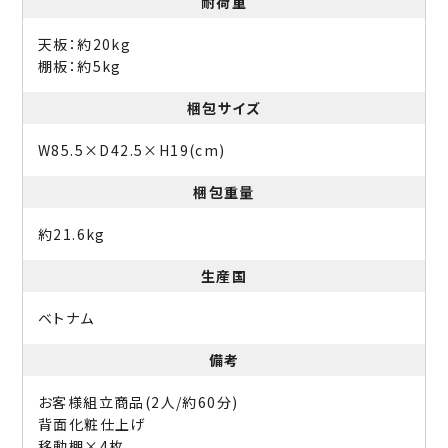
耐荷重
天板：約20kg
棚板：約5kg
梱包サイズ
W85.5×D42.5×H19(cm)
梱包重量
約21.6kg
生産国
ベトナム
備考
お客様組立商品(2人/約60分)
背面化粧仕上げ
移動棚×4枚