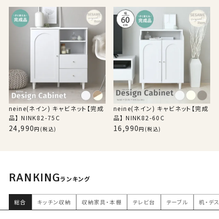
neine(ネイン) キャビネット【完成
neine(ネイン) キャビネット【完成
品】 NINK82-75C
品】 NINK82-60C
24,990
16,990
(税込)
(税込)
RANKING
ランキング
総合
キッチン収納
収納家具・本棚
テレビ台
テーブル
机・デ