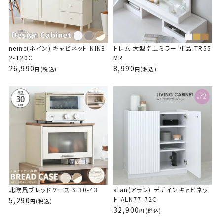
37,990
(税込
LUK80-120L＞
L
2P
5-90L＞
1P
LU80-90L＞
L＞
20DT-S
19,690
15,900
27,990
22,990
21,990
14,990
21,900
34,990
22,990
26,990
(税込)
(税込)
(税込)
(税込)
(税込)
(税込)
(税込)
(税込)
(税込
(税込
34,990
16,990
24,990
13,990
14,990
19,990
22,900
12,990
(税込)
(税込)
(税込)
(税込)
(税込)
(税込
(税込
(税込
neine(ネイン) キャビネット NIN8
トレム 大型卓上ミラー 単品 TR55
2-120C
MR
26,990
8,990
(税込)
(税込)
北欧風ブレッドケース SI30-43
alan(アラン) デザインキャビネッ
ト ALN77-72C
5,290
(税込)
32,900
(税込)