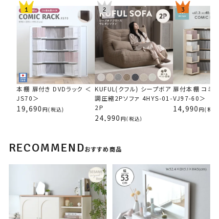
本棚 扉付き DVDラック ＜
KUFUL(クフル) シープボア
扉付本棚 コミ
JS70＞
調圧縮2Pソファ 4HYS-01-
VJ97-60＞
2P
19,690
14,990
(税込)
(税込
24,990
(税込)
RECOMMEND
おすすめ商品
LUFFY（ラフィ）118cm幅
本棚 扉付き DVDラック ＜
alla(アラ) テレビ台 ローボ
KILIGS(キリグス) センター
アンリ デスクドレッサー AN
Kafi(カフィ) 伸長ダイニン
KUFUL(クフル) シープボア
neine(ネイン) 伸縮レンジ
扉付本棚 コミックラック＜
VREND(ブレンド) テレビ台
アンリ デスクドレッサー AN
Kafi(カフィ) ダイニングセ
KUFUL(クフル) シープボア
LUFFY（ラフィ）
扉付本棚 コミ
テレビ台 ローボ
伸縮デスクドレッ
LAFIKA(ラフ
カウチソファ SH
レンジボード 【完成品】 ＜
JS70＞
ード 幅150cm AL35-150
テーブル KL38-90CT
K70-80D【完成品タイプ】
グテーブル 626EXDT
調圧縮2Pソファ 4HYS-01-
台 NIN85-95L
VJ97-60＞
ローボード 90cm幅＜VR4
70-80D
ット 5点セット
調圧縮1Pソファ 4HYS-01-
ウンタータイプ
VJ97-90＞
0cm ＜HELM/
0-80D
グテーブル 長方形