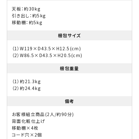
天板：約30kg
引き出し：約5kg
移動棚：約5kg
梱包サイズ
（1）W119×D43.5×H12.5(cm)
（2）W86.5×D43.5×H20.5(cm)
梱包重量
（1）約21.3kg
（2）約24.4kg
備考
お客様組立商品(2人/約90分)
背面化粧仕上げ
移動棚×4枚
コード穴×2個