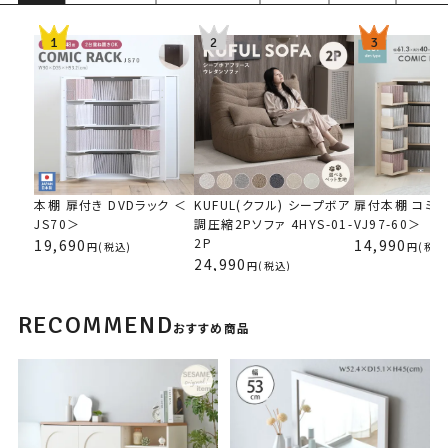
本棚 扉付き DVDラック ＜
KUFUL(クフル) シープボア
扉付本棚 コミ
JS70＞
調圧縮2Pソファ 4HYS-01-
VJ97-60＞
2P
19,690
14,990
(税込)
(税込
24,990
(税込)
RECOMMEND
おすすめ商品