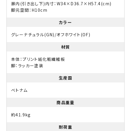
扉内(引き出し下)内寸：W34×D36.7×H57.4(cm)
脚元空間：H10cm
カラー
グレーナチュラル(GN)/オフホワイト(OF)
材質
本体：プリント紙化粧繊維板
脚：ラッカー塗装
生産国
ベトナム
商品重量
約41.9kg
耐荷重