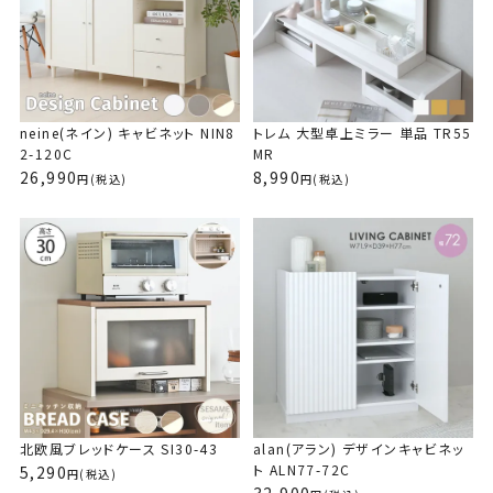
LUFFY（ラフィ）118cm幅
本棚 扉付き DVDラック ＜
alla(アラ) テレビ台 ローボ
KILIGS(キリグス) センター
アンリ デスクドレッサー AN
Kafi(カフィ) 伸長ダイニン
KUFUL(クフル) シープボア
neine(ネイン) 伸縮レンジ
扉付本棚 コミックラック＜
VREND(ブレンド) テレビ台
アンリ デスクドレッサー AN
Kafi(カフィ) ダイニングセ
KUFUL(クフル) シープボア
LUFFY（ラフィ）
扉付本棚 コミ
テレビ台 ローボ
伸縮デスクドレッ
LAFIKA(ラフ
カウチソファ SH
レンジボード 【完成品】 ＜
JS70＞
ード 幅150cm AL35-150
テーブル KL38-90CT
K70-80D【完成品タイプ】
グテーブル 626EXDT
調圧縮2Pソファ 4HYS-01-
台 NIN85-95L
VJ97-60＞
ローボード 90cm幅＜VR4
70-80D
ット 5点セット
調圧縮1Pソファ 4HYS-01-
ウンタータイプ
VJ97-90＞
0cm ＜HELM/
0-80D
グテーブル 長方形
37,990
(税込
LUK80-120L＞
L
2P
5-90L＞
1P
LU80-90L＞
L＞
20DT-S
19,690
15,900
27,990
22,990
21,990
14,990
21,900
34,990
22,990
26,990
(税込)
(税込)
(税込)
(税込)
(税込)
(税込)
(税込)
(税込)
(税込
(税込
34,990
16,990
24,990
13,990
14,990
19,990
22,900
12,990
(税込)
(税込)
(税込)
(税込)
(税込)
(税込
(税込
(税込
neine(ネイン) キャビネット NIN8
トレム 大型卓上ミラー 単品 TR55
2-120C
MR
26,990
8,990
(税込)
(税込)
北欧風ブレッドケース SI30-43
alan(アラン) デザインキャビネッ
ト ALN77-72C
5,290
(税込)
32,900