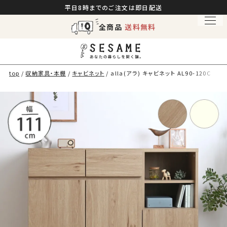
平日8時までのご注文は即日配送
全商品
送料無料
top
収納家具・本棚
キャビネット
alla(アラ) キャビネット AL90-120C