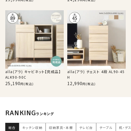
alla(アラ) キャビネット【完成品】
alla(アラ) チェスト 4段 AL90-45
ALK90-90C
H
25,190
12,990
(税込)
(税込)
RANKING
ランキング
総合
キッチン収納
収納家具・本棚
テレビ台
テーブル
机・デ