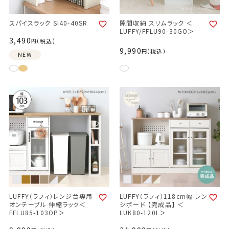
スパイスラック SI40-40SR
隙間収納 スリムラック ＜
LUFFY/FFLU90-30GO＞
3,490
税込
9,990
税込
NEW
LUFFY（ラフィ）レンジ台専用
LUFFY（ラフィ）118cm幅 レン
オンテーブル 伸縮ラック＜
ジボード 【完成品】 ＜
FFLU85-103OP＞
LUK80-120L＞