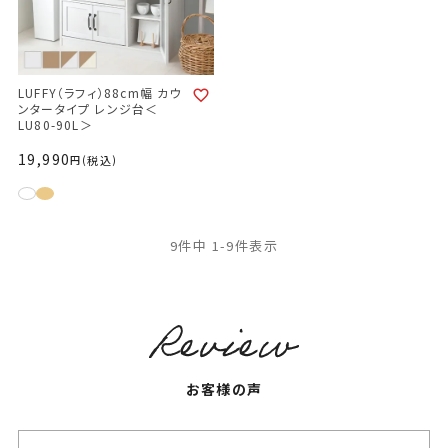
LUFFY（ラフィ）88cm幅 カウ
ンタータイプ レンジ台＜
LU80-90L＞
19,990
税込
9
件中
1
-
9
件表示
お客様の声