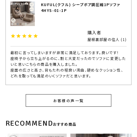
KUFUL(クフル) シープボア調圧縮1Pソファ
4HYS-01-1P
購入者
屋根裏部屋の住人
1
最初に言ってしまいますが非常に満足しております。良いです！

座椅子から立ち上がるのに、割と大変だったのでソファに変更した
いと思いこちらの商品を購入しました。

座面の広さと高さ、背もたれの程良い湾曲、硬めなクッション性、
どれを取っても満足のいくソファだと思います。

耐荷重プラス◯kgで心配だったのですが、長時間座っててもクッシ
ョンにヘタレが感じられない程頑丈です！
お客様の声一覧
KUFUL(クフル) シープボア調圧縮コーナーソ
RECOMMEND
ファ 4HYS-01-CN
おすすめ商品