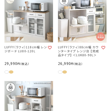
LUFFY（ラフィ）118cm幅 レン
LUFFY（ラフィ）88cm幅 カウ
ジボード LU80-120L
ンタータイプ レンジ台 【完成
品タイプ】 ＜LUK80-90L＞
29,990
26,990
税込
税込