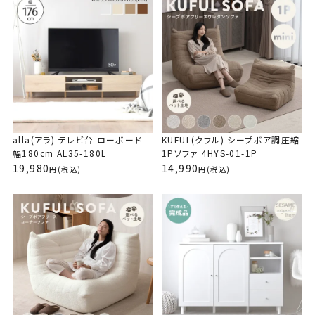
購入者
み
1
6畳の部屋に置いてます。

セミダブルのベッドがあるため、部屋を圧迫している感があり1Pソ
ファにしておけばよかったかなと少し後悔…。

使用感は、柔らかすぎない座り心地で高さもあるため、座るのも立
つのも楽で良いです。

あと、カバーの取り外しができると尚良いと思います。
alla(アラ) テレビ台 ローボード
KUFUL(クフル) シープボア調圧縮
幅180cm AL35-180L
1Pソファ 4HYS-01-1P
19,980
14,990
(税込)
(税込)
KUFUL(クフル) シープボア調圧縮1Pソファ
4HYS-01-1P
購入者
りり
1
白のコーナーソファを買って、レビューにも書きましたが、もうひと