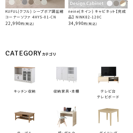
つ欲しくなって買おうと思ったら欲しかったオットマンが売り切れ。
次にひとり用のソファを見たらライトグレーしかなくて、部屋の色味
KUFUL(クフル) シープボア調圧縮
neine(ネイン) キャビネット【完成
的に悩んだけど、悩んでいたら在庫切りになると思って買いまし
コーナーソファ 4HYS-01-CN
品】 NINK82-120C
た。コーナーソファより圧縮が回復？サイズが戻るまで時間がかか
22,990
34,990
(税込)
(税込)
ってましたが、まあ、大丈夫です。ゴロンと横になれます。硬さも座
った時の高さも私には丁度いいです。お値段も手頃で組み立てもい
らない。最高です。
CATEGORY
カテゴリ
KUFUL(クフル) シープボア調圧縮コーナーソ
ファ 4HYS-01-CN
キッチン収納
収納家具・本棚
テレビ台
購入者
テレビボード
rarastar
1
とっても良いです！開ける時はビニールが固くて少し手間取りまし
たが、開けたらすぐソファの形になりました。座り心も良く、座る時
の高さも硬さも丁度良いです。もうひとつ欲しいです
テーブル
机・デスク
ダイニング