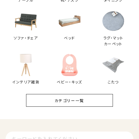
KUFUL(クフル) シープボア調圧縮2Pソファ
4HYS-01-2P
ソファ・チェア
ベッド
ラグ・マット
カーペット
購入者
たきたてはくまい
1
座り心地がふわふわで、お昼寝にちょうど良さそうです。また、女性
が片手で動かせるくらい軽く、掃除するのに楽ちんそうです。
インテリア雑貨
ベビー・キッズ
こたつ
カテゴリー一覧