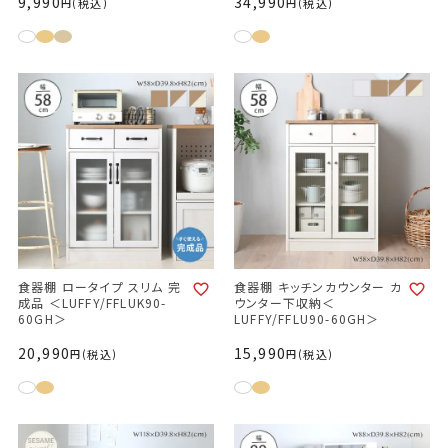
9,990
34,990
税込
税込
食器棚 ロータイプ スリム 完
食器棚 キッチンカウンター カ
成品 ＜LUFFY/FFLUK90-
ウンター下収納＜
60GH＞
LUFFY/FFLU90-60GH＞
20,990
15,990
税込
税込