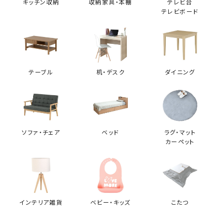
キッチン収納
収納家具・本棚
テレビ台
購入者
テレビボード
rarastar
1
とっても良いです！開ける時はビニールが固くて少し手間取りまし
たが、開けたらすぐソファの形になりました。座り心も良く、座る時
の高さも硬さも丁度良いです。もうひとつ欲しいです
テーブル
机・デスク
ダイニング
KUFUL(クフル) シープボア調圧縮2Pソファ
4HYS-01-2P
ソファ・チェア
ベッド
ラグ・マット
カーペット
購入者
たきたてはくまい
1
座り心地がふわふわで、お昼寝にちょうど良さそうです。また、女性
が片手で動かせるくらい軽く、掃除するのに楽ちんそうです。
インテリア雑貨
ベビー・キッズ
こたつ