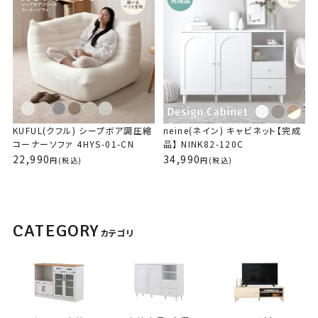
4HYS-01-1P
購入者
りり
1
白のコーナーソファを買って、レビューにも書きましたが、もうひと
つ欲しくなって買おうと思ったら欲しかったオットマンが売り切れ。
次にひとり用のソファを見たらライトグレーしかなくて、部屋の色味
KUFUL(クフル) シープボア調圧縮
neine(ネイン) キャビネット【完成
的に悩んだけど、悩んでいたら在庫切りになると思って買いまし
コーナーソファ 4HYS-01-CN
品】 NINK82-120C
た。コーナーソファより圧縮が回復？サイズが戻るまで時間がかか
22,990
34,990
(税込)
(税込)
ってましたが、まあ、大丈夫です。ゴロンと横になれます。硬さも座
った時の高さも私には丁度いいです。お値段も手頃で組み立てもい
らない。最高です。
CATEGORY
カテゴリ
KUFUL(クフル) シープボア調圧縮コーナーソ
ファ 4HYS-01-CN