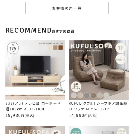
お客様の声一覧
KUFUL(クフル) シープボア調圧縮コーナーソ
RECOMMEND
ファ 4HYS-01-CN
おすすめ商品
購入者
み
1
6畳の部屋に置いてます。

セミダブルのベッドがあるため、部屋を圧迫している感があり1Pソ
ファにしておけばよかったかなと少し後悔…。

使用感は、柔らかすぎない座り心地で高さもあるため、座るのも立
つのも楽で良いです。

あと、カバーの取り外しができると尚良いと思います。
alla(アラ) テレビ台 ローボード
KUFUL(クフル) シープボア調圧縮
幅180cm AL35-180L
1Pソファ 4HYS-01-1P
19,980
14,990
(税込)
(税込)
KUFUL(クフル) シープボア調圧縮1Pソファ