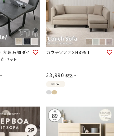
er 大理石調ダイ
カウチソファ SH8991
5点セット
33,990
〜
税込
〜
NEW