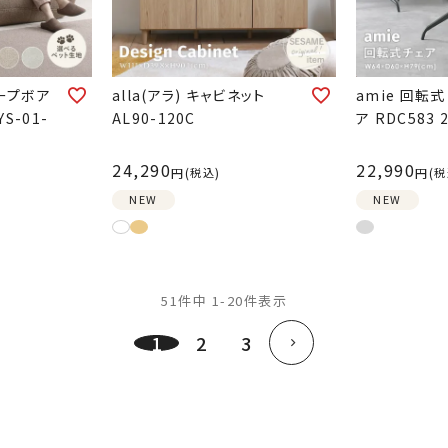
シープボア
alla(アラ) キャビネット
amie 回転
S-01-
AL90-120C
ア RDC583
24,290
22,990
税込
税
NEW
NEW
51
件中
1
-
20
件表示
1
2
3