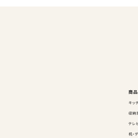
商品
キッ
収納
テレ
机・