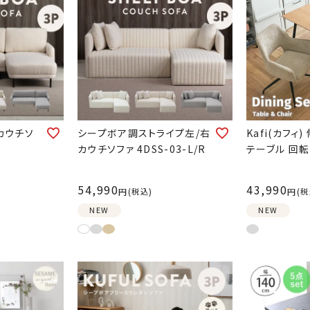
カウチソ
シープボア調ストライプ左/右
Kafi(カフィ
カウチソファ 4DSS-03-L/R
テーブル 回転
54,990
43,990
税込
税
NEW
NEW